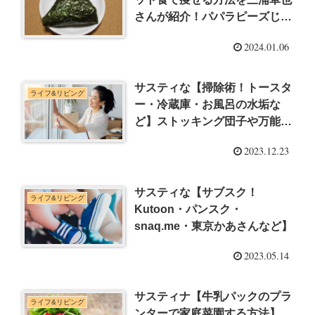
さんが紹介！パパラピーズじん
じんさんの結果
2024.01.06
サスティな【掃除術！トースタ
ライフ&リビング
ー・冷蔵庫・お風呂の水垢な
ど】ストッキング団子や万能掃
除棒がすごい！
2023.12.23
サスティな【サブスク！
ライフ&リビング
Kutoon・パンスク・
snaq.me・東京かあさんなど】
2023.05.14
サスティナ【牛乳パックのプラ
ライフ&リビング
ンターで家庭菜園する方法】