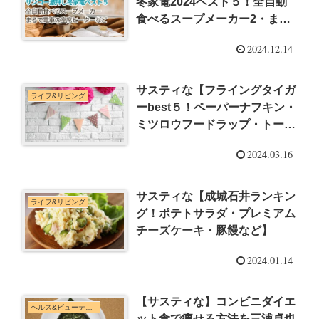
冬家電2024ベスト５！全自動
食べるスープメーカー2・まる
で電車の座席ヒーター・こたん
2024.12.14
ぽなど】
サスティな【フライングタイガ
ライフ&リビング
ーbest５！ペーパーナフキン・
ミツロウフードラップ・トート
バッグなど】
2024.03.16
サスティな【成城石井ランキン
ライフ&リビング
グ！ポテトサラダ・プレミアム
チーズケーキ・豚饅など】
2024.01.14
【サスティな】コンビニダイエ
ヘルス&ビューティー
ット食で痩せる方法を三浦卓也