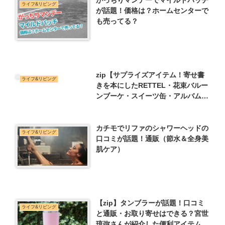
がっちりマンデーでマイルドパッチ
ライフ&リビング
が話題！価格は？ホームセンターで
も売ってる？
zip【サプライズアイテム！寄せ書
ライフ&リビング
きを本にしたRETTEL・花束バルー
ンブーケ・スイーツ缶・アルバムキ
ーホルダー】
カチモでリファのシャワーヘッドの
ライフ&リビング
口コミが話題！通販（節水＆全身美
肌ケア）
【zip】タンブラーが話題！口コミ
ライフ&リビング
と通販・お取り寄せはできる？宮世
琉弥さんが紹介した便利アイテム