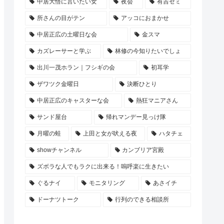
中居大悟に言いたい女
夜会
有吉ゼミ
所さんの目がテン
アッコにおまかせ
中居正広の土曜日な会
金スマ
カズレーサーと学ぶ
林修の今知りたいでしょ
出川一茂ホラン｜フシギの会
初耳学
ザワツク金曜日
決断ひとり
中居正広のキャスターな会
熱狂マニアさん
サンド屋台
帰れマンデー見っけ隊
月曜の蛙
上田と女が吠える夜
ハタチェ
showチャンネル
カンブリア宮殿
ズボラな人でもラクに出来る！嗚呼楽に生きたい
ぐるナイ
モニタリング
あさイチ
ドーナツトーク
行列のできる相談所