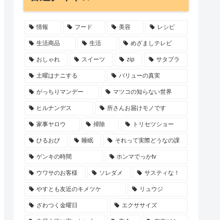
情報
フード
美容
レシピ
生活商品
生活
めざましテレビ
おしゃれ
スイーツ
zip
サタプラ
土曜はナニする
バリューの真実
がっちりマンデー
マツコの知らない世界
ヒルナンデス
所さんお届けモノです
家事ヤロウ
掃除
トリセツショー
ひるおび
睡眠
それって実際どうなの課
ゲンキの時間
ホンマでっかtv
ウワサのお客様
ソレダメ
サスティな！
やすとも友近のキメツケ
リュウジ
ざわつく金曜日
エクササイズ