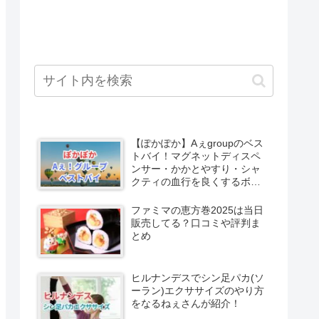
【ぽかぽか】Aぇgroupのベス
トバイ！マグネットディスペ
ンサー・かかとやすり・シャ
クティの血行を良くするボー
ル
ファミマの恵方巻2025は当日
販売してる？口コミや評判ま
とめ
ヒルナンデスでシン足パカ(ソ
ーラン)エクササイズのやり方
をなるねぇさんが紹介！