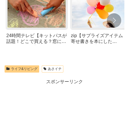
24時間テレビ【キットパスが
zip【サプライズアイテム！
話題！どこで買える？窓にか
寄せ書きを本にした
けるチョーク】
RETTEL・花束バルーンブ
ケ・スイーツ缶・アルバム
ーホルダー】
ライフ&リビング
あさイチ
スポンサーリンク