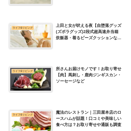
上田と女が吠える夜【自堕落グッズ
ライフ&リビング
(ズボラグッズ)2段式超高速弁当箱
炊飯器・着るビーズクッションな
ど】
所さんお届けモノです！お取り寄せ
ライフ&リビング
【肉】馬刺し・鹿肉ジンギスカン・
ソーセージなど
魔法のレストラン｜三田屋本店のロ
ライフ&リビング
ースハムが話題！口コミや美味しい
食べ方は？お取り寄せや通販も調査