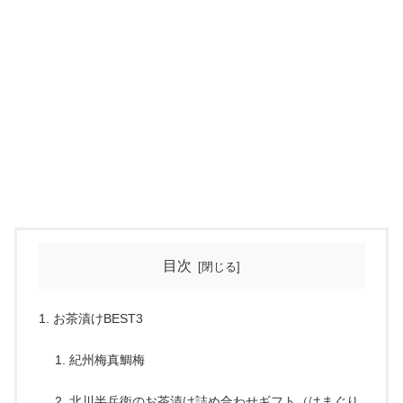
目次
お茶漬けBEST3
紀州梅真鯛梅
北川半兵衛のお茶漬け詰め合わせギフト（はまぐり