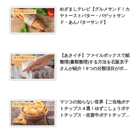
めざましテレビ【グルメサンド！カ
ライフ&リビング
ヤトーストバター・バゲットサン
ド・あんバターサンド】
【あさイチ】ファイルボックスで紙
ライフ&リビング
整理(書類整理)する方法を石阪京子
さんが紹介！6つの分類項目がポイ
ント！
マツコの知らない世界【ご当地ポテ
ライフ&リビング
トチップス４選！ゆずこしょうポテ
トチップス・佐賀牛ポテトチップス
など】じゃがいもの世界