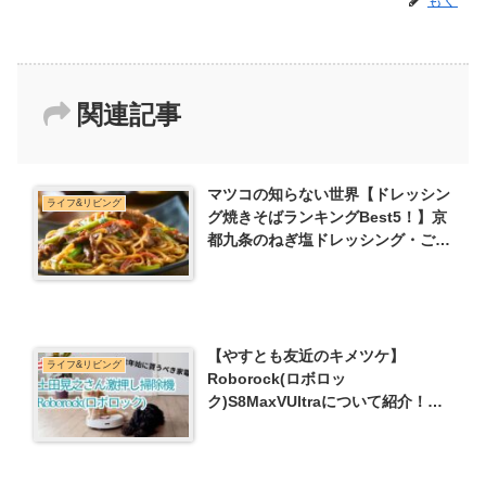
関連記事
マツコの知らない世界【ドレッシン
ライフ&リビング
グ焼きそばランキングBest5！】京
都九条のねぎ塩ドレッシング・ごま
油と塩にんにくの芳醇ドレッシング
など
【やすとも友近のキメツケ】
ライフ&リビング
Roborock(ロボロッ
ク)S8MaxVUltraについて紹介！土
田晃之激推し掃除機】特徴や価格な
ど