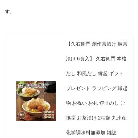
す。
【久右衛門 創作茶漬け 鯛茶
漬け 6食入】 久右衛門 本格
だし 和風だし 縁起 ギフト
プレゼント ラッピング 縁起
物 お祝い お礼 短冊のし ご
挨拶 お茶漬け 2種類 九州産
化学調味料無添加 雑誌