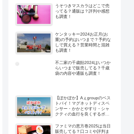
うそつきマスカラはどこで売
ってる？通販は？評判や感想
も調査！
ケンタッキー2024お正月(お
重)の予約はいつまで？予約な
しで買える？営業時間と混雑
も調査！
不二家の千歳飴2024はいつか
らいつまで販売してる？千歳
袋の内容や通販も調査！
【ぽかぽか】Aぇgroupのベス
トバイ！マグネットディスペ
ンサー・かかとやすり・シャ
クティの血行を良くするボー
ル
ファミマの恵方巻2025は当日
販売してる？口コミや評判ま