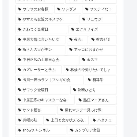
ウワサのお客様
ソレダメ
サスティな！
やすとも友近のキメツケ
リュウジ
ざわつく金曜日
エクササイズ
中居大悟に言いたい女
夜会
有吉ゼミ
所さんの目がテン
アッコにおまかせ
中居正広の土曜日な会
金スマ
カズレーサーと学ぶ
林修の今知りたいでしょ
出川一茂ホラン｜フシギの会
初耳学
ザワツク金曜日
決断ひとり
中居正広のキャスターな会
熱狂マニアさん
サンド屋台
帰れマンデー見っけ隊
月曜の蛙
上田と女が吠える夜
ハタチェ
showチャンネル
カンブリア宮殿