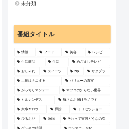
未分類
番組タイトル
情報
フード
美容
レシピ
生活商品
生活
めざましテレビ
おしゃれ
スイーツ
zip
サタプラ
土曜はナニする
バリューの真実
がっちりマンデー
マツコの知らない世界
ヒルナンデス
所さんお届けモノです
家事ヤロウ
掃除
トリセツショー
ひるおび
睡眠
それって実際どうなの課
ゲンキの時間
ホンマでっかtv