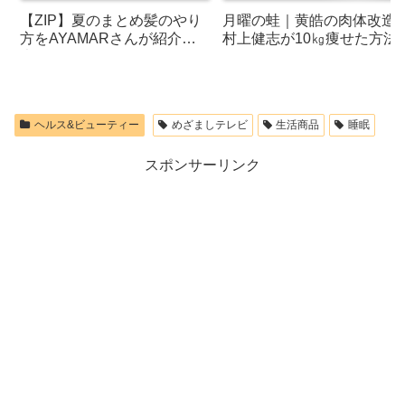
【ZIP】夏のまとめ髪のやり
月曜の蛙｜黄皓の肉体改造
方をAYAMARさんが紹介！
村上健志が10㎏痩せた方法
大人くるりんぱ・ねじりポニ
ーテール・キャップだけお団
子など
ヘルス&ビューティー
めざましテレビ
生活商品
睡眠
スポンサーリンク