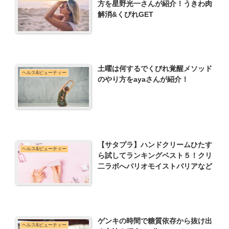
方を星野光一さんが紹介！うきわ肉
解消&くびれGET
土曜は何するでくびれ覚醒メソッド
ヘルス&ビューティー
のやり方をayaさんが紹介！
【サタプラ】ハンドクリームひたす
ヘルス&ビューティー
ら試してランキングベスト５！クリ
二ラボへパリオモイストバリアなど
ゲンキの時間で糖質依存から抜け出
ヘルス&ビューティー