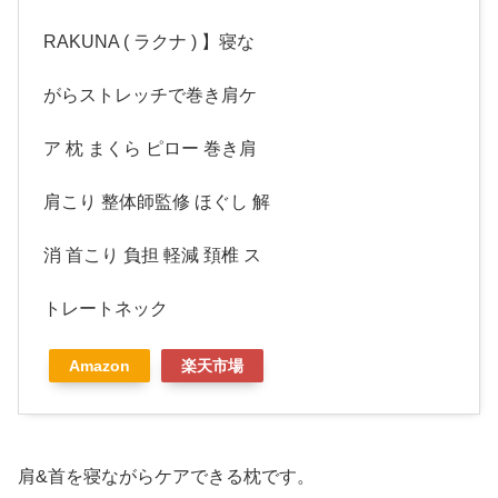
RAKUNA ( ラクナ ) 】寝な
がらストレッチで巻き肩ケ
ア 枕 まくら ピロー 巻き肩
肩こり 整体師監修 ほぐし 解
消 首こり 負担 軽減 頚椎 ス
トレートネック
Amazon
楽天市場
肩&首を寝ながらケアできる枕です。