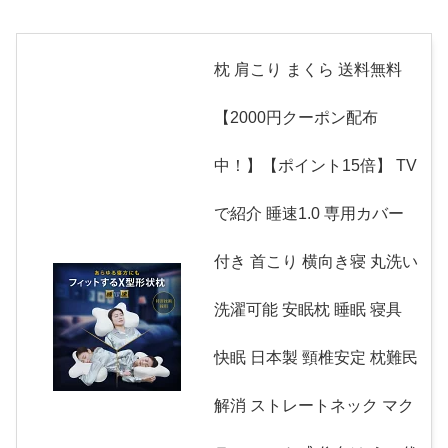
枕 肩こり まくら 送料無料
【2000円クーポン配布
中！】【ポイント15倍】 TV
で紹介 睡速1.0 専用カバー
付き 首こり 横向き寝 丸洗い
洗濯可能 安眠枕 睡眠 寝具
快眠 日本製 頸椎安定 枕難民
解消 ストレートネック マク