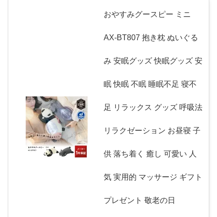
おやすみグースピー ミニ
AX-BT807 抱き枕 ぬいぐる
み 安眠グッズ 快眠グッズ 安
眠 快眠 不眠 睡眠不足 寝不
足 リラックス グッズ 呼吸法
リラクゼーション お昼寝 子
供 落ち着く 癒し 可愛い 人
気 実用的 マッサージ ギフト
プレゼント 敬老の日