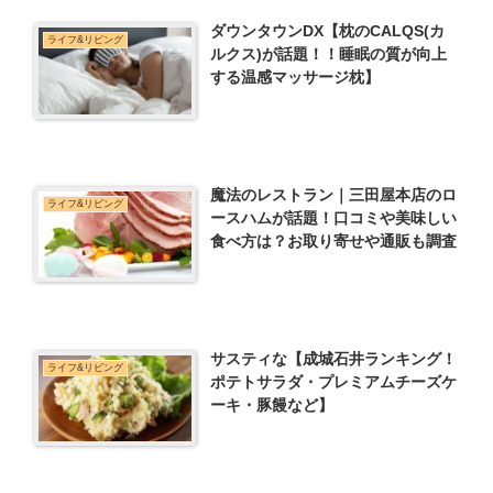
ダウンタウンDX【枕のCALQS(カ
ライフ&リビング
ルクス)が話題！！睡眠の質が向上
する温感マッサージ枕】
魔法のレストラン｜三田屋本店のロ
ライフ&リビング
ースハムが話題！口コミや美味しい
食べ方は？お取り寄せや通販も調査
サスティな【成城石井ランキング！
ライフ&リビング
ポテトサラダ・プレミアムチーズケ
ーキ・豚饅など】