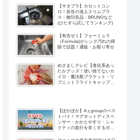
【サタプラ】カセットコン
ロ！岩谷の達人スリムプラ
ス・無印良品・BRUNOなど
(ひたすら試してランキング)
【有吉ゼミ】フォーミュラ
（Formula)がシンク汚れの掃
除で話題！通販・お取り寄せ
めざましテレビ【進化系あっ
たかグッズ！使い捨てないカ
イロ・魔法瓶ブラケット・リ
ブニットフライトキャップ・
タッチミトンなど】
【ぽかぽか】Aぇgroupのベス
トバイ！マグネットディスペ
ンサー・かかとやすり・シャ
クティの血行を良くするボー
ル