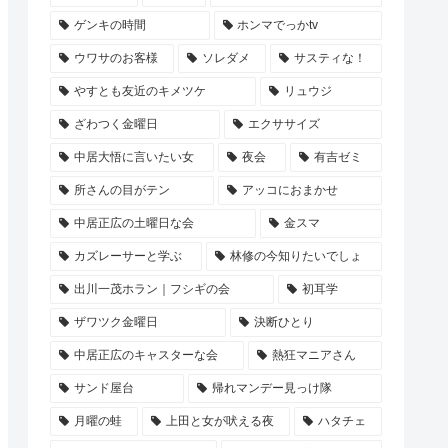
ゲンキの時間
ホンマでっかtv
ウワサのお客様
ソレダメ
サスティな！
やすとも友近のキメツケ
リュウジ
ざわつく金曜日
エクササイズ
中居大悟に言いたい女
夜会
有吉ゼミ
所さんの目がテン
アッコにおまかせ
中居正広の土曜日な会
金スマ
カズレーサーと学ぶ
林修の今知りたいでしょ
出川一茂ホラン｜フシギの会
初耳学
ザワツク金曜日
決断ひとり
中居正広のキャスターな会
熱狂マニアさん
サンド屋台
帰れマンデー見っけ隊
月曜の蛙
上田と女が吠える夜
ハタチェ