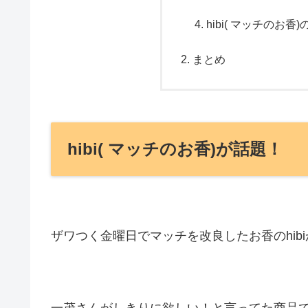
hibi( マッチのお香
まとめ
hibi( マッチのお香)が話題！
ザワつく金曜日でマッチを改良したお香のhib
一茂さんがしきりに欲しい！と言ってた商品