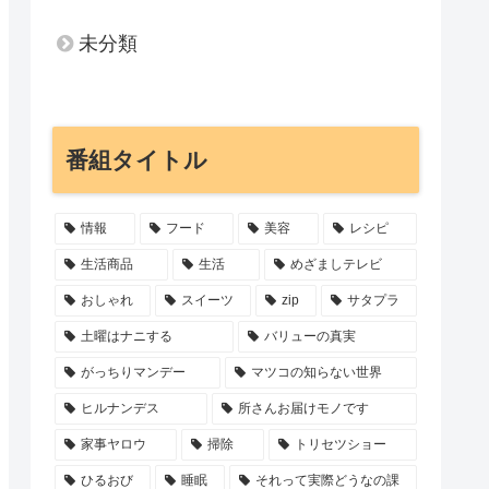
未分類
番組タイトル
情報
フード
美容
レシピ
生活商品
生活
めざましテレビ
おしゃれ
スイーツ
zip
サタプラ
土曜はナニする
バリューの真実
がっちりマンデー
マツコの知らない世界
ヒルナンデス
所さんお届けモノです
家事ヤロウ
掃除
トリセツショー
ひるおび
睡眠
それって実際どうなの課