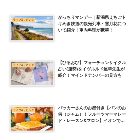
がっちりマンデー｜新潟県えちごト
ライフ&リビング
キめき鉄道の観光列車・雪月花につ
いて紹介！車内料理が豪華！
【ひるおび】フォーチュンサイクル
ライフ&リビング
占い(運勢)をイヴルルド遥華先生が
紹介！マインドナンバーの見方も
バッカーさんのお墨付き【パンのお
ライフ&リビング
供（ジャム）！フルーツマーマレー
ド・レーズン&マロン】イオンで買
える！