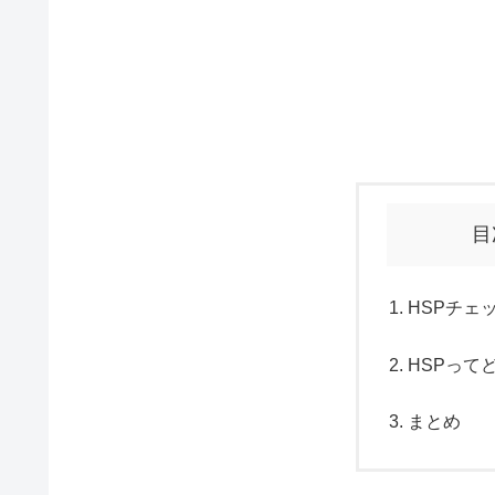
目
HSPチェ
HSPって
まとめ