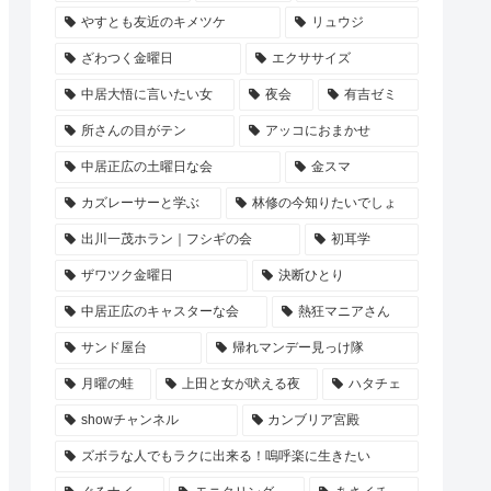
やすとも友近のキメツケ
リュウジ
ざわつく金曜日
エクササイズ
中居大悟に言いたい女
夜会
有吉ゼミ
所さんの目がテン
アッコにおまかせ
中居正広の土曜日な会
金スマ
カズレーサーと学ぶ
林修の今知りたいでしょ
出川一茂ホラン｜フシギの会
初耳学
ザワツク金曜日
決断ひとり
中居正広のキャスターな会
熱狂マニアさん
サンド屋台
帰れマンデー見っけ隊
月曜の蛙
上田と女が吠える夜
ハタチェ
showチャンネル
カンブリア宮殿
ズボラな人でもラクに出来る！嗚呼楽に生きたい