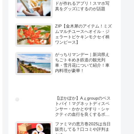
ドが作れるアプリ！スマホ写
真をグッズにするのが話題
ZIP【金木犀のアイテム！ミズ
ムマルチユースへオイル・ジ
ェラートピケキンモクセイ柄
ワンピース】
がっちりマンデー｜新潟県え
ちごトキめき鉄道の観光列
車・雪月花について紹介！車
内料理が豪華！
【ぽかぽか】Aぇgroupのベス
トバイ！マグネットディスペ
ンサー・かかとやすり・シャ
クティの血行を良くするボー
ル
ファミマの恵方巻2025は当日
販売してる？口コミや評判ま