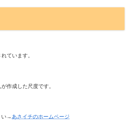
されています。
んが作成した尺度です。
さい→
あさイチのホームページ