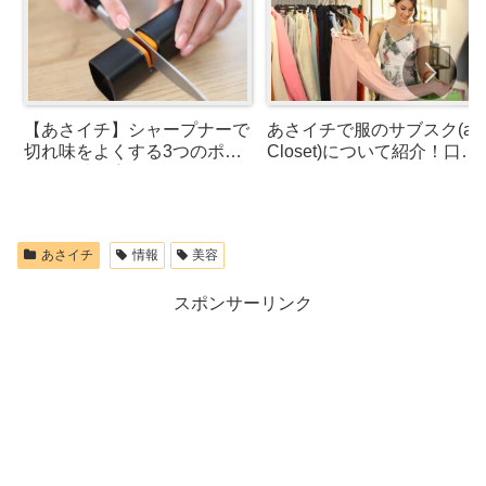
【あさイチ】シャープナーで
あさイチで服のサブスク(air
切れ味をよくする3つのポイ
Closet)について紹介！口コ
ントを林泰彦さんが紹介
ミも
あさイチ
情報
美容
スポンサーリンク