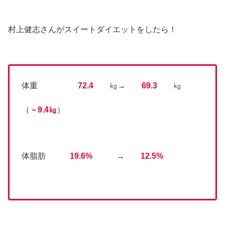
村上健志さんがスイートダイエットをしたら！
体重
72.4
㎏→
69.3
㎏
（
－9.4㎏
）
体脂肪
19.6%
→
12.5%