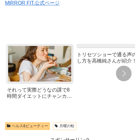
MIRROR FIT.公式ページ
トリセツショーで通る声の
し方を高橋純さんが紹介！
いハミングで3000hzの声
それって実際どうなの課で8
時間ダイエットにチャンカワ
イさんが挑戦！結果まとめ
ヘルス&ビューティー
月曜の蛙
スポンサーリンク