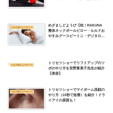
も！
めざましどようび【枕！RAKUNA
ヘルス&ビューティー
整体ネックポールピロー・ルルドお
やすみグースピーミニ・デジタロー
グ睡速1.0など】
トリセツショーでリフトアップのツ
ヘルス&ビューティー
ボのやり方を安野富美子先生が紹介
【美容】
トリセツショーでマイボーム洗顔の
ヘルス&ビューティー
やり方（10秒で改善）を紹介！ドラ
イアイの原因も！