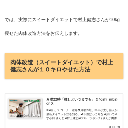
では、実際にスイートダイエットで村上健志さんが10kg
痩せた肉体改造方法をお伝えします。
肉体改造（スイートダイエット）で村上
健志さんが１０キロやせた方法
月曜22時「推しといつまでも」 (@oshi_mbs)
on X
📢#月カワ コーナー紹介🐸月曜の蛙、中年小太り芸人が
最新ダイエット法を知る。🌊下腹ぽっこりな #おいでや
す小田 さんと #村上健志(#フルーツポンチ) さんが肉体改
造に挑戦⚡トレーナー方針が真逆🤯#鬼トレ👹VS #激アマ
x.com
🍬どんな美ボディに変...