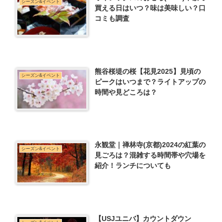
シーズン&イベント
買える日はいつ？味は美味しい？口
コミも調査
熊谷桜堤の桜【花見2025】見頃の
シーズン&イベント
ピークはいつまで？ライトアップの
時間や見どころは？
永観堂｜禅林寺(京都)2024の紅葉の
シーズン&イベント
見ごろは？混雑する時間帯や穴場を
紹介！ランチについても
【USJユニバ】カウントダウン