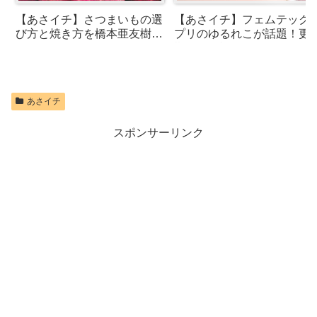
【あさイチ】さつまいもの選
【あさイチ】フェムテック
び方と焼き方を橋本亜友樹さ
プリのゆるれこが話題！更
んが紹介！
期などに記録型がおすすめ
高尾美穂さんが紹介
あさイチ
スポンサーリンク