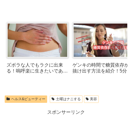
ズボラな人でもラクに出来
ゲンキの時間で糖質依存か
る！嗚呼楽に生きたいであへ
抜け出す方法を紹介！5分ル
あほ体操のやり方をしものま
ールとセルフハグがポイン
さひろさんが紹介！
ヘルス&ビューティー
土曜はナニする
美容
スポンサーリンク