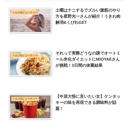
土曜はナニするでズルい腹筋のやり
ヘルス&ビューティー
方を星野光一さんが紹介！うきわ肉
解消&くびれGET
それって実際どうなの課でオートミ
ヘルス&ビューティー
ール米化ダイエットにMIOYAEさん
が挑戦！3日間の体重結果
【中居大悟に言いたい女】ケンタッ
ヘルス&ビューティー
キーの味を再現できる調味料が話
題！