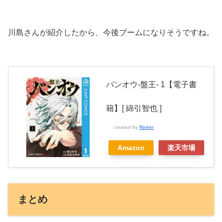
川島さんが紹介したから、今後ブームになりそうですね。
バンオウ-盤王- 1【電子書
籍】[ 綿引智也 ]
created by
Rinker
Amazon
楽天市場
まとめ