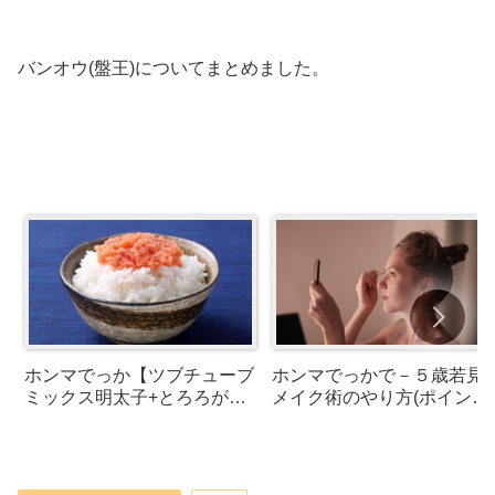
バンオウ(盤王)についてまとめました。
ホンマでっか【ツブチューブ
ホンマでっかで－５歳若見
ミックス明太子+とろろが話
メイク術のやり方(ポイント)
題！口コミや通販・お取り寄
を河北裕介さんが紹介！
せはできる？】