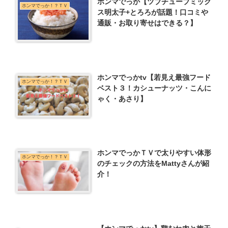
ホンマでっか【ツブチューブミック
ホンマでっか！？ＴＶ
ス明太子+とろろが話題！口コミや
通販・お取り寄せはできる？】
ホンマでっかtv【若見え最強フード
ホンマでっか！？ＴＶ
ベスト３！カシューナッツ・こんに
ゃく・あさり】
ホンマでっかＴＶで太りやすい体形
ホンマでっか！？ＴＶ
のチェックの方法をMattyさんが紹
介！