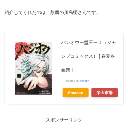
紹介してくれたのは、麒麟の川島明さんです。
バンオウー盤王ー 1 （ジャ
ンプコミックス） [ 春夏冬
画楽 ]
created by
Rinker
Amazon
楽天市場
スポンサーリンク