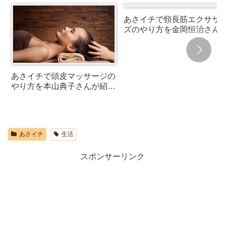
あさイチで頸長筋エクササ
ズのやり方を金岡恒治さん
紹介！アゴ引き起床・肩甲
クローズ
あさイチで頭皮マッサージの
やり方を本山典子さんが紹
介！カチカチ頭皮とブヨブヨ
頭皮のタイプ別
あさイチ
生活
スポンサーリンク