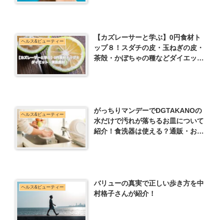
【カズレーサーと学ぶ】0円食材ト
ヘルス&ビューティー
ップ８！スダチの皮・玉ねぎの皮・
茶殻・かぼちゃの種などダイエッ
ト・美肌食材
がっちりマンデーでDGTAKANOの
ヘルス&ビューティー
水だけで汚れが落ちるお皿について
紹介！食洗器は使える？通販・お取
りよせ
バリューの真実で正しい歩き方を中
ヘルス&ビューティー
村格子さんが紹介！