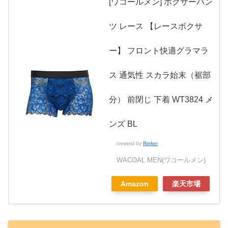
[ワコールメン] ボクサーパン
ツ レース 【レースボクサ
ー】 フロント快適グラマラ
ス 通気性 スカラ始末（裾部
分） 前閉じ 下着 WT3824 メ
ンズ BL
created by
Rinker
WACOAL MEN(ワコールメン)
Amazon
楽天市場