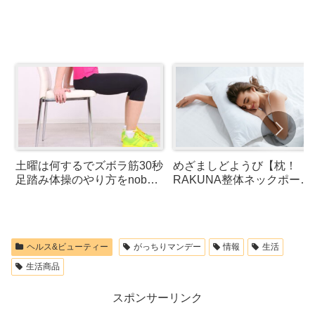
土曜は何するでズボラ筋30秒
めざましどようび【枕！
足踏み体操のやり方をnobu
RAKUNA整体ネックポール
さんが紹介！お腹痩せ・脚痩
ピロー・ルルドおやすみグ
せ
スピーミニ・デジタローグ
速1.0など】
ヘルス&ビューティー
がっちりマンデー
情報
生活
生活商品
スポンサーリンク