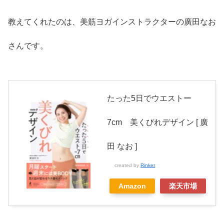
教えてくれたのは、美筋ヨガインストラクターの廣田なお
さんです。
たった5日でウエストー
7cm 美くびれデザイン [ 廣
田 なお ]
created by
Rinker
Amazon
楽天市場