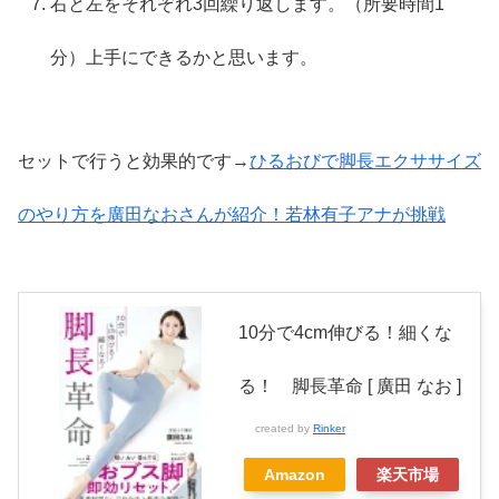
右と左をそれぞれ3回繰り返します。（所要時間1
分）上手にできるかと思います。
セットで行うと効果的です→
ひるおびで脚長エクササイズ
のやり方を廣田なおさんが紹介！若林有子アナが挑戦
10分で4cm伸びる！細くな
る！ 脚長革命 [ 廣田 なお ]
created by
Rinker
Amazon
楽天市場