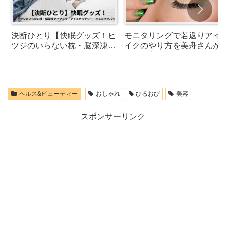
決断ひとり【快眠グッズ！ヒ
モニタリングで若返りアイ
ツジのいらない枕・脳深凍ア
イクのやり方を美舟さんが
イマスク・アイスバッテリ
介！激変メイク（ハイライ
ー・ヒメコマツバッグ】
とくの字シャドウ）
ヘルス&ビューティー
おしゃれ
ひるおび
美容
スポンサーリンク