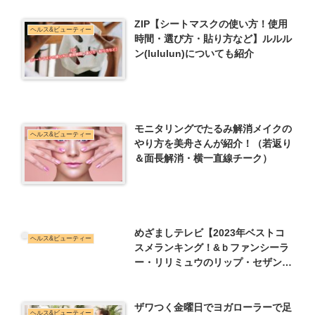
ZIP【シートマスクの使い方！使用
ヘルス&ビューティー
時間・選び方・貼り方など】ルルル
ン(lululun)についても紹介
モニタリングでたるみ解消メイクの
ヘルス&ビューティー
やり方を美舟さんが紹介！（若返り
＆面長解消・横一直線チーク）
めざましテレビ【2023年ベストコ
ヘルス&ビューティー
スメランキング！&ｂファンシーラ
ー・リリミュウのリップ・セザンヌ
のアイシャドーなど】美的プチプラ
コスメ
ザワつく金曜日でヨガローラーで足
ヘルス&ビューティー