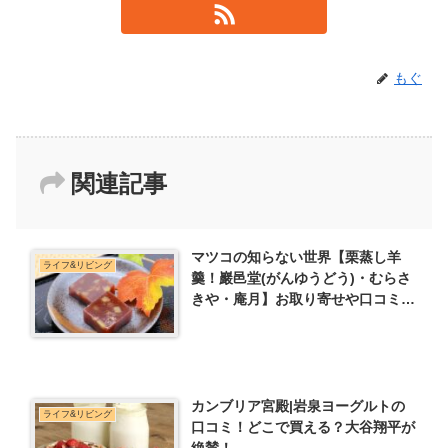
もぐ
関連記事
マツコの知らない世界【栗蒸し羊
ライフ&リビング
羹！巖邑堂(がんゆうどう)・むらさ
きや・庵月】お取り寄せや口コミも
紹介！
カンブリア宮殿|岩泉ヨーグルトの
ライフ&リビング
口コミ！どこで買える？大谷翔平が