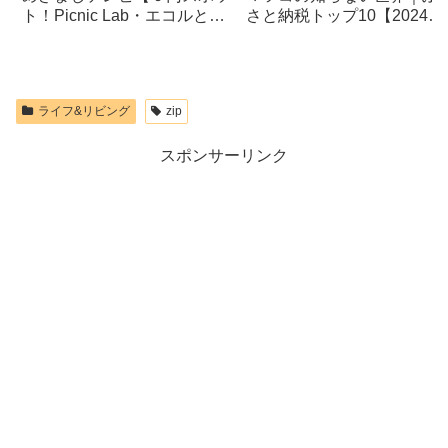
ト！Picnic Lab・エコルとご
さと納税トップ10【2024】
し・Galaxy Harajyukuなど】
北海道ホタテ・北海道イク
ラ・宮城県鮭などまとめ
ライフ&リビング
zip
スポンサーリンク