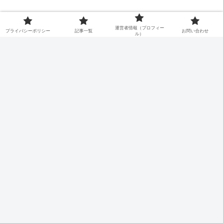
運営者情報（プロフィー
プライバシーポリシー
記事一覧
お問い合わせ
ル）
所さんの目がテン｜カーブキッチンバ
サミが口コミで話題！鶏肉がスパッと
切れる調理器具