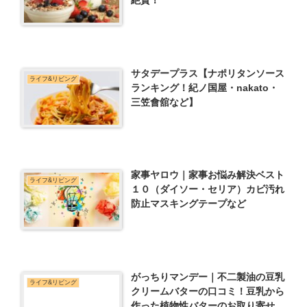
絶賛！
サタデープラス【ナポリタンソース
ライフ&リビング
ランキング！紀ノ国屋・nakato・
三笠會舘など】
家事ヤロウ｜家事お悩み解決ベスト
ライフ&リビング
１０（ダイソー・セリア）カビ汚れ
防止マスキングテープなど
がっちりマンデー｜不二製油の豆乳
ライフ&リビング
クリームバターの口コミ！豆乳から
作った植物性バターのお取り寄せ・