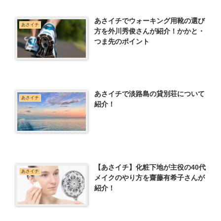
あさイチでウォーキング用靴の選び
あさイチ
方を外川秀俊さんが紹介！かかと・
つま先のポイント
あさイチで淡路島の貸別荘について
あさイチ
紹介！
【あさイチ】化粧下地が主役の40代
あさイチ
メイクのやり方を齋藤有希子さんが
紹介！