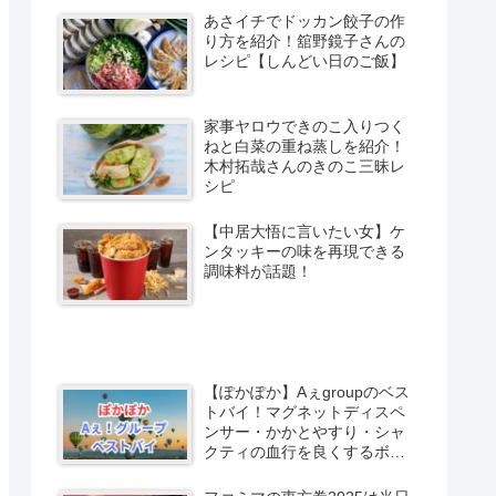
あさイチでドッカン餃子の作
り方を紹介！舘野鏡子さんの
レシピ【しんどい日のご飯】
家事ヤロウできのこ入りつく
ねと白菜の重ね蒸しを紹介！
木村拓哉さんのきのこ三昧レ
シピ
【中居大悟に言いたい女】ケ
ンタッキーの味を再現できる
調味料が話題！
【ぽかぽか】Aぇgroupのベス
トバイ！マグネットディスペ
ンサー・かかとやすり・シャ
クティの血行を良くするボー
ル