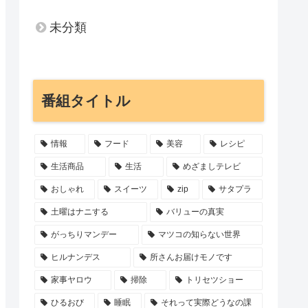
未分類
番組タイトル
情報
フード
美容
レシピ
生活商品
生活
めざましテレビ
おしゃれ
スイーツ
zip
サタプラ
土曜はナニする
バリューの真実
がっちりマンデー
マツコの知らない世界
ヒルナンデス
所さんお届けモノです
家事ヤロウ
掃除
トリセツショー
ひるおび
睡眠
それって実際どうなの課