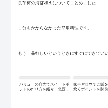
長芋梅の海苔和えについてまとめました！
１分もかからなかった簡単料理です。
もう一品欲しいというときにすぐにできてい
バリューの真実でスイートポ
家事ヤロウでご飯を
テトの作り方を紹介！北西大
炊くポイントを財前
輔さんのレシピ（3つの材料
が紹介！米の研ぎ方
で簡単時短）