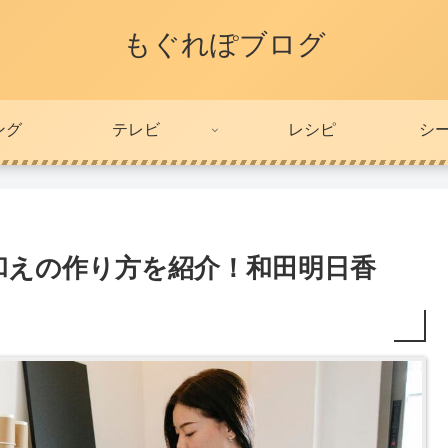
もぐれぽブログ
ング
テレビ
レシピ
シ
和えの作り方を紹介！和田明日香