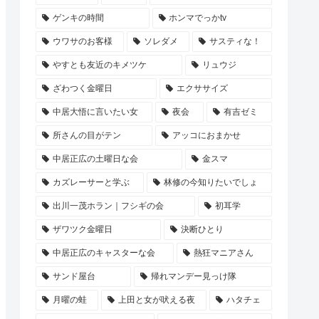
ゲンキの時間
ホンマでっかtv
ウワサのお客様
ソレダメ
サスティな！
やすとも友近のキメツケ
リュウジ
ざわつく金曜日
エクササイズ
中居大悟に言いたい女
夜会
有吉ゼミ
所さんの目がテン
アッコにおまかせ
中居正広の土曜日な会
金スマ
カズレーサーと学ぶ
林修の今知りたいでしょ
出川一茂ホラン｜フシギの会
初耳学
ザワツク金曜日
決断ひとり
中居正広のキャスターな会
熱狂マニアさん
サンド屋台
帰れマンデー見っけ隊
月曜の蛙
上田と女が吠える夜
ハタチェ