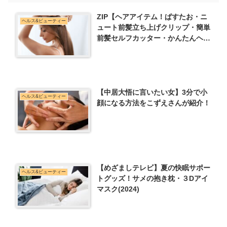
ZIP【ヘアアイテム！ぱすたお・ニ
ヘルス&ビューティー
ュート前髪立ち上げクリップ・簡単
前髪セルフカッター・かんたんヘア
カットブラシ】
【中居大悟に言いたい女】3分で小
ヘルス&ビューティー
顔になる方法をこずえさんが紹介！
【めざましテレビ】夏の快眠サポー
ヘルス&ビューティー
トグッズ！サメの抱き枕・３Dアイ
マスク(2024)