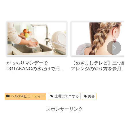
がっちりマンデーで
【めざましテレビ】三つ編
DGTAKANOの水だけで汚れ
アレンジのやり方を夢月
が落ちるお皿について紹介！
Mutsukiさんが紹介！
食洗器は使える？通販・お取
りよせ
ヘルス&ビューティー
土曜はナニする
美容
スポンサーリンク