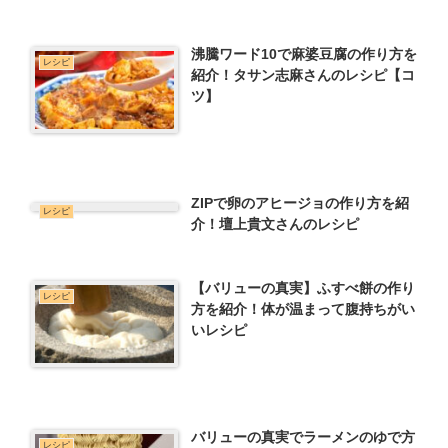
沸騰ワード10で麻婆豆腐の作り方を
レシピ
紹介！タサン志麻さんのレシピ【コ
ツ】
ZIPで卵のアヒージョの作り方を紹
レシピ
介！壇上貴文さんのレシピ
【バリューの真実】ふすべ餅の作り
レシピ
方を紹介！体が温まって腹持ちがい
いレシピ
バリューの真実でラーメンのゆで方
レシピ