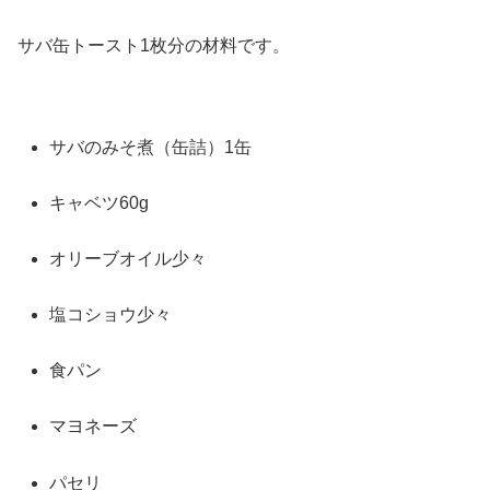
サバ缶トースト1枚分の材料です。
サバのみそ煮（缶詰）1缶
キャベツ60g
オリーブオイル少々
塩コショウ少々
食パン
マヨネーズ
パセリ