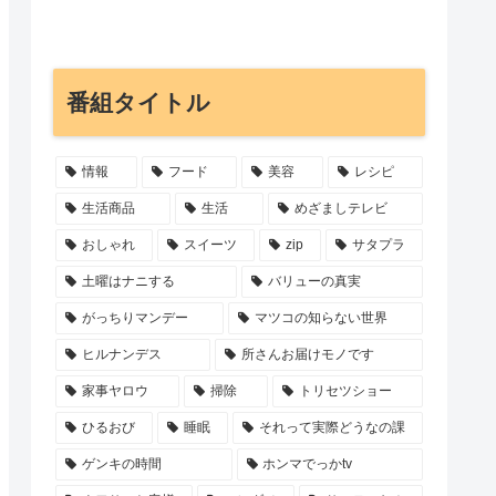
番組タイトル
情報
フード
美容
レシピ
生活商品
生活
めざましテレビ
おしゃれ
スイーツ
zip
サタプラ
土曜はナニする
バリューの真実
がっちりマンデー
マツコの知らない世界
ヒルナンデス
所さんお届けモノです
家事ヤロウ
掃除
トリセツショー
ひるおび
睡眠
それって実際どうなの課
ゲンキの時間
ホンマでっかtv