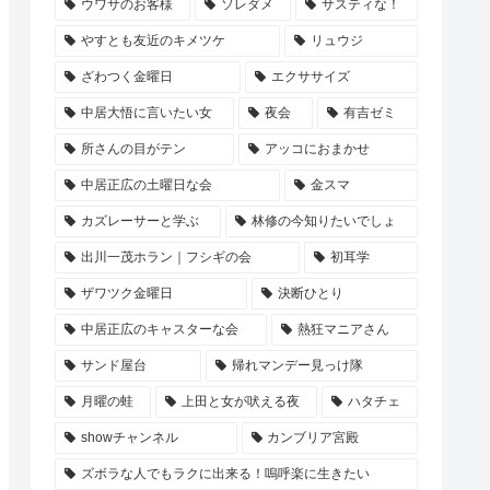
ウワサのお客様
ソレダメ
サスティな！
やすとも友近のキメツケ
リュウジ
ざわつく金曜日
エクササイズ
中居大悟に言いたい女
夜会
有吉ゼミ
所さんの目がテン
アッコにおまかせ
中居正広の土曜日な会
金スマ
カズレーサーと学ぶ
林修の今知りたいでしょ
出川一茂ホラン｜フシギの会
初耳学
ザワツク金曜日
決断ひとり
中居正広のキャスターな会
熱狂マニアさん
サンド屋台
帰れマンデー見っけ隊
月曜の蛙
上田と女が吠える夜
ハタチェ
showチャンネル
カンブリア宮殿
ズボラな人でもラクに出来る！嗚呼楽に生きたい