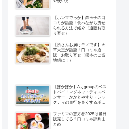
や使い方
【ホンマでっか】鉄玉子の口
コミが話題！食べながら痩せ
られる方法で紹介（通販お取
り寄せ）
【所さんお届けモノです】天
草大王が話題！口コミや通
販・お取り寄せ（熊本のご当
地鍋に！）
【ぽかぽか】Aぇgroupのベス
トバイ！マグネットディスペ
ンサー・かかとやすり・シャ
クティの血行を良くするボー
ル
ファミマの恵方巻2025は当日
販売してる？口コミや評判ま
とめ